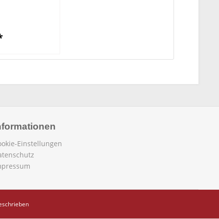
*
nformationen
ookie-Einstellungen
atenschutz
mpressum
beschrieben