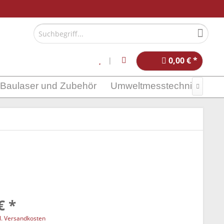
0,00 € *
Baulaser und Zubehör
Umweltmesstechnik

€ *
l. Versandkosten