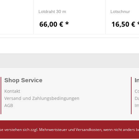
Lotdraht 30 m
Lotschnur
66,00 € *
16,50 € 
Shop Service
I
Kontakt
C
Versand und Zahlungsbedingungen
D
AGB
I
ise verstehen sich zzgl. Mehrwertsteuer und
Versandkosten
, wenn nicht anders 