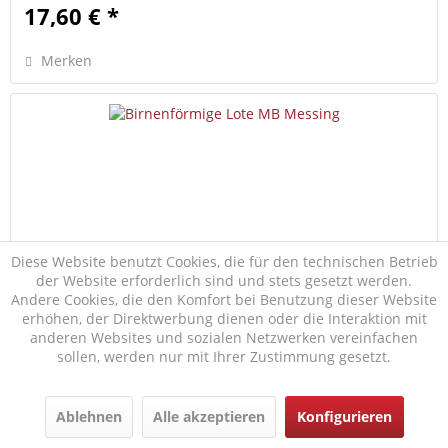
17,60 € *
Merken
Diese Website benutzt Cookies, die für den technischen Betrieb
der Website erforderlich sind und stets gesetzt werden.
Andere Cookies, die den Komfort bei Benutzung dieser Website
Birnenförmige Lote MB Messing
erhöhen, der Direktwerbung dienen oder die Interaktion mit
Birnenförmige Lote aus Messing mit gehärteter Spitze und
anderen Websites und sozialen Netzwerken vereinfachen
Schraubnippel zur zentrischen Befestigung der Lotschnur.
sollen, werden nur mit Ihrer Zustimmung gesetzt.
Ablehnen
Alle akzeptieren
Konfigurieren
ab 18,00 € *