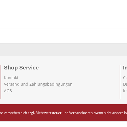
Shop Service
I
Kontakt
C
Versand und Zahlungsbedingungen
D
AGB
I
ise verstehen sich zzgl. Mehrwertsteuer und
Versandkosten
, wenn nicht anders 