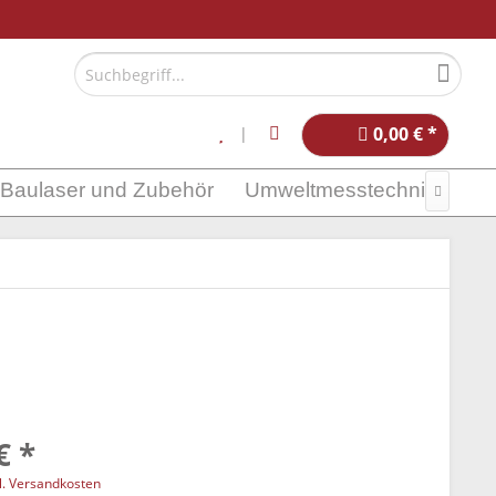
0,00 € *
Baulaser und Zubehör
Umweltmesstechnik

€ *
l. Versandkosten