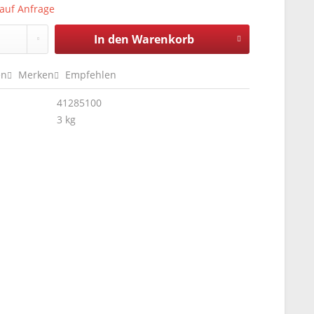
 auf Anfrage
In den
Warenkorb
en
Merken
Empfehlen
41285100
3 kg