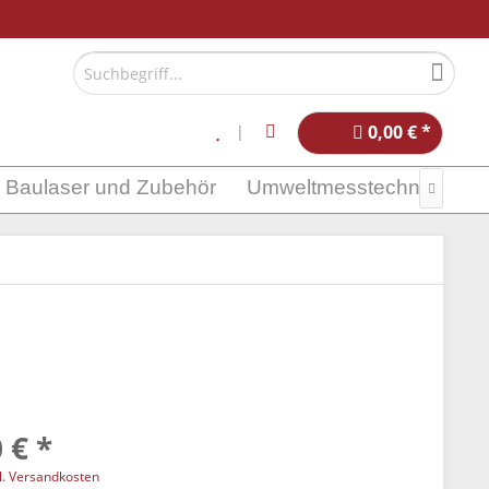
0,00 € *
Baulaser und Zubehör
Umweltmesstechnik

 € *
l. Versandkosten