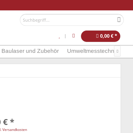
0,00 € *
Baulaser und Zubehör
Umweltmesstechnik

 € *
l. Versandkosten