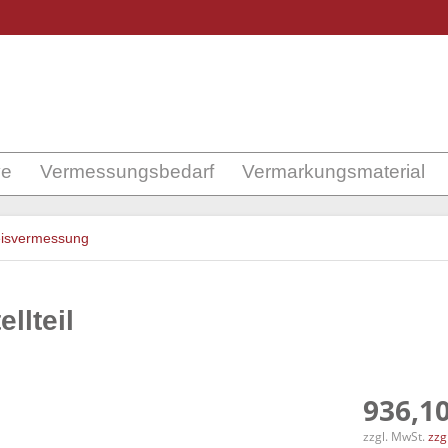
ve
Vermessungsbedarf
Vermarkungsmaterial
eisvermessung
llteil
936,10
zzgl. MwSt.
zzg