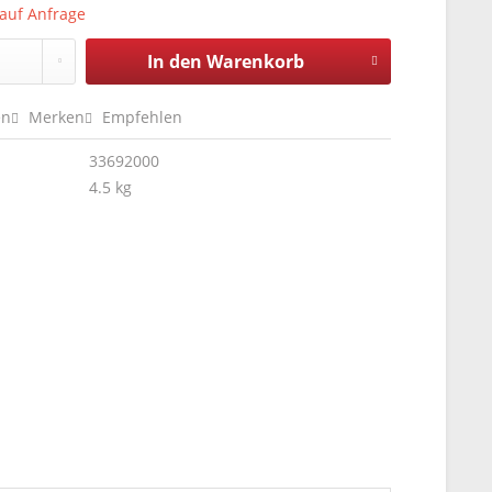
 auf Anfrage
In den
Warenkorb
en
Merken
Empfehlen
33692000
4.5 kg