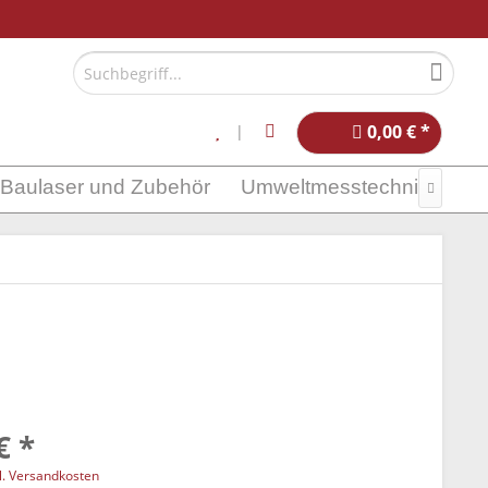
0,00 € *
Baulaser und Zubehör
Umweltmesstechnik

€ *
l. Versandkosten