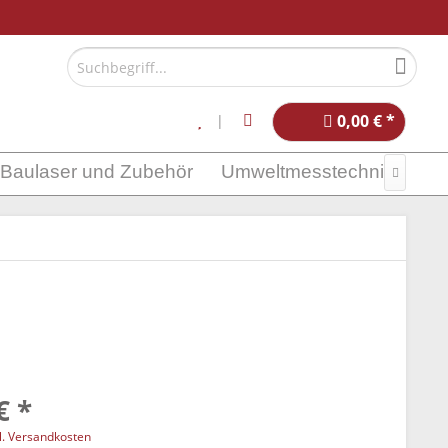
0,00 € *
Baulaser und Zubehör
Umweltmesstechnik

€ *
l. Versandkosten