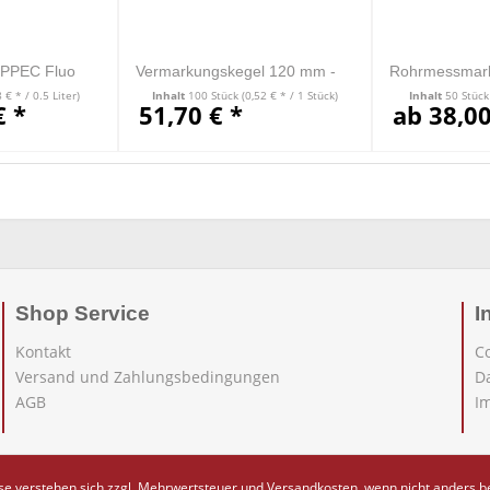
OPPEC Fluo
Vermarkungskegel 120 mm -
Rohrmessmark
sen
VE=100 Stück
Stück
8 € * / 0.5 Liter)
Inhalt
100 Stück
(0,52 € * / 1 Stück)
Inhalt
50 Stüc
€ *
51,70 € *
ab 38,00
Shop Service
I
Kontakt
C
Versand und Zahlungsbedingungen
D
AGB
I
ise verstehen sich zzgl. Mehrwertsteuer und
Versandkosten
, wenn nicht anders 