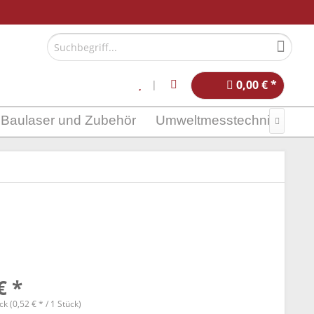
0,00 € *
Baulaser und Zubehör
Umweltmesstechnik

€ *
k (0,52 € * / 1 Stück)