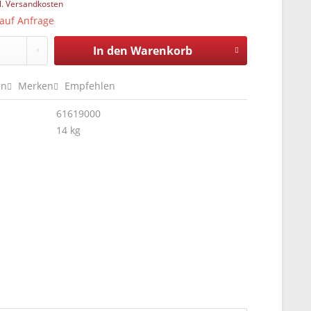
l. Versandkosten
 auf Anfrage
In den
Warenkorb
en
Merken
Empfehlen
61619000
14 kg