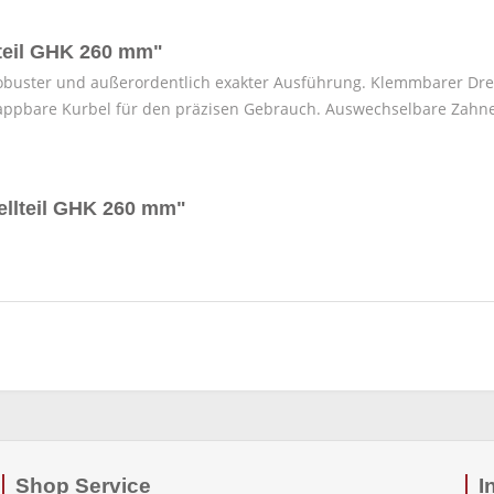
teil GHK 260 mm"
robuster und außerordentlich exakter Ausführung. Klemmbarer Dre
ppbare Kurbel für den präzisen Gebrauch. Auswechselbare Zahne
ellteil GHK 260 mm"
Shop Service
I