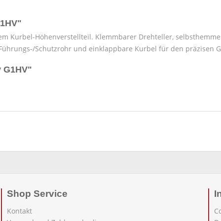
G1HV"
em Kurbel-Höhenverstellteil. Klemmbarer Drehteller, selbsthemmen
Führungs-/Schutzrohr und einklappbare Kurbel für den präzisen 
iv G1HV"
Shop Service
I
Kontakt
C