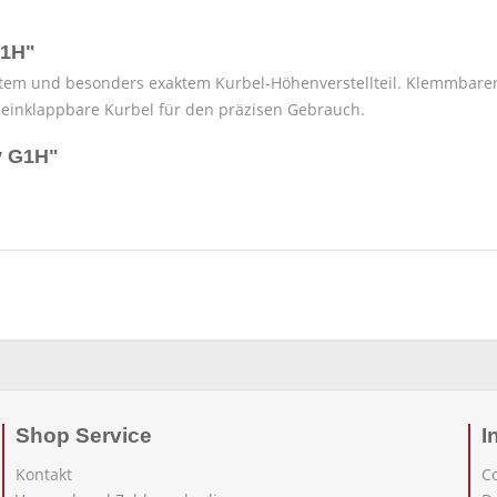
G1H"
tem und besonders exaktem Kurbel-Höhenverstellteil. Klemmbarer
einklappbare Kurbel für den präzisen Gebrauch.
v G1H"
Shop Service
I
Kontakt
C