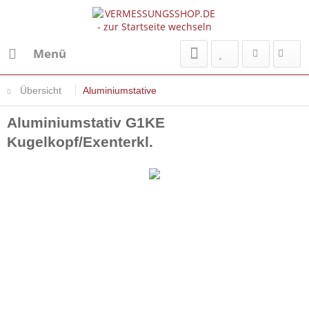
Menü
Übersicht
Aluminiumstative
Aluminiumstativ G1KE
Kugelkopf/Exenterkl.