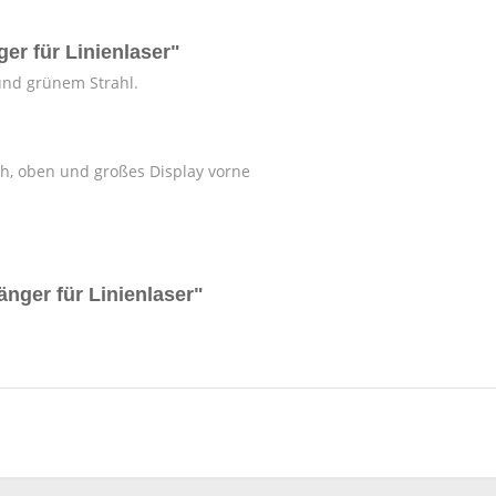
er für Linienlaser"
 und grünem Strahl.
ch, oben und großes Display vorne
nger für Linienlaser"